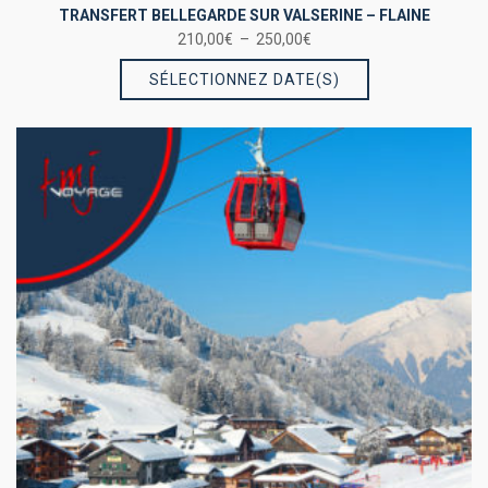
TRANSFERT BELLEGARDE SUR VALSERINE – FLAINE
Plage
210,00
€
–
250,00
€
Ce
de
SÉLECTIONNEZ DATE(S)
prix :
produit
210,00€
a
à
plusieurs
250,00€
variations.
Les
options
peuvent
être
choisies
sur
la
page
du
produit