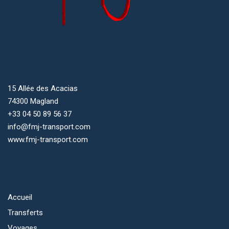
page
du
produit
Informations
15 Allée des Acacias
74300 Magland
+33 04 50 89 56 37
info@fmj-transport.com
www.fmj-transport.com
Pages
Accueil
Transferts
Voyages