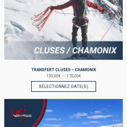
TRANSFERT CLUSES – CHAMONIX
Plage
130,00
€
–
170,00
€
Ce
de
SÉLECTIONNEZ DATE(S)
prix :
produit
130,00€
a
à
plusieurs
170,00€
variations.
Les
options