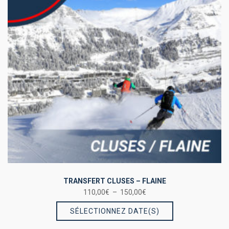
peuvent
être
choisies
sur
la
page
du
produit
TRANSFERT CLUSES – FLAINE
Plage
110,00
€
–
150,00
€
Ce
de
SÉLECTIONNEZ DATE(S)
prix :
produit
110,00€