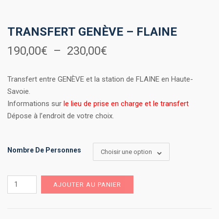
TRANSFERT GENÈVE – FLAINE
Plage
190,00
€
–
230,00
€
de
Transfert entre GENÈVE et la station de FLAINE en Haute-
prix :
Savoie.
Informations sur
le lieu de prise en charge et le transfert
190,00€
Dépose à l’endroit de votre choix.
à
230,00€
Nombre De Personnes
Choisir une option
quantité
AJOUTER AU PANIER
de
Transfert
Genève