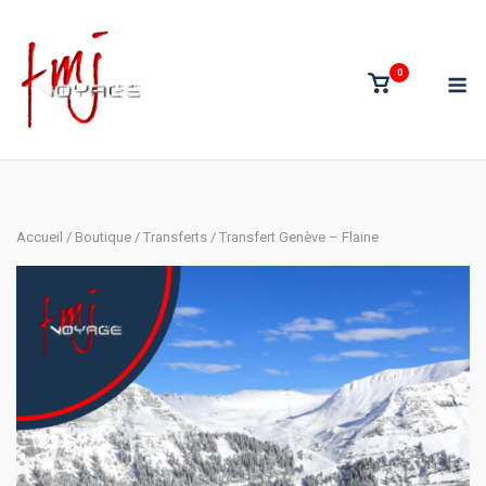
Skip
to
content
M
0
View
shopping
cart
Accueil
/
Boutique
/
Transferts
/ Transfert Genève – Flaine