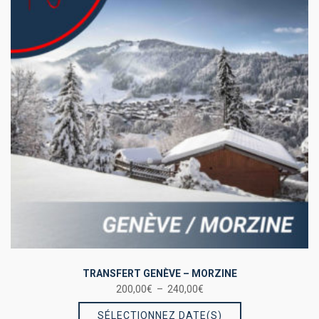
options
peuvent
être
choisies
sur
la
page
du
produit
TRANSFERT GENÈVE – MORZINE
Plage
200,00
€
–
240,00
€
Ce
de
SÉLECTIONNEZ DATE(S)