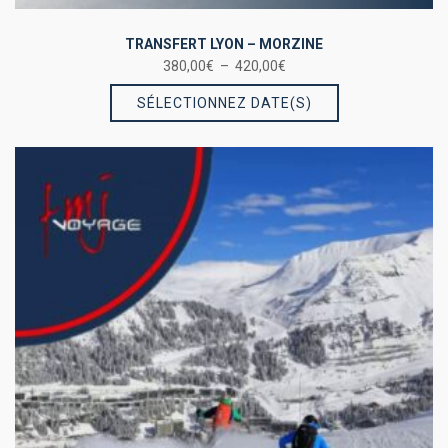
TRANSFERT LYON – MORZINE
Plage
380,00
€
–
420,00
€
Ce
de
SÉLECTIONNEZ DATE(S)
prix :
produit
380,00€
a
à
plusieurs
420,00€
variations.
Les
options
peuvent
être
choisies
sur
la
page
du
produit