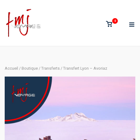
Skip
to
content
M
0
View
shopping
cart
Accueil
/
Boutique
/
Transferts
/ Transfert Lyon – Avoriaz