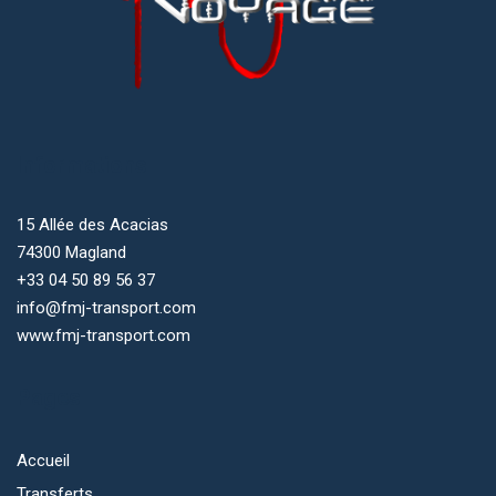
la
page
du
produit
Informations
15 Allée des Acacias
74300 Magland
+33 04 50 89 56 37
info@fmj-transport.com
www.fmj-transport.com
Pages
Accueil
Transferts