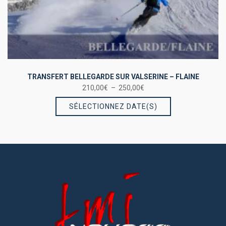
TRANSFERT BELLEGARDE SUR VALSERINE – FLAINE
Plage
210,00
€
–
250,00
€
Ce
de
SÉLECTIONNEZ DATE(S)
prix :
produit
210,00€
a
à
plusieurs
250,00€
variations.
Les
options
peuvent
être
choisies
sur