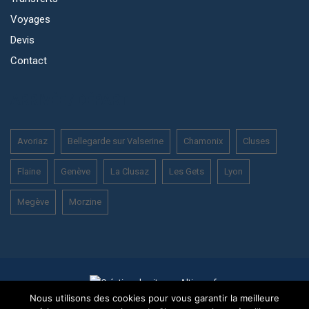
Voyages
Devis
Contact
ARRIVÉE / DÉPART
Avoriaz
Bellegarde sur Valserine
Chamonix
Cluses
Flaine
Genève
La Clusaz
Les Gets
Lyon
Megève
Morzine
Nous utilisons des cookies pour vous garantir la meilleure
Mentions légales
Conditions générales de vente