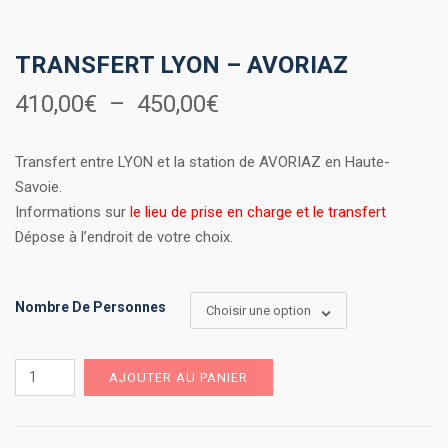
TRANSFERT LYON – AVORIAZ
Plage
410,00
€
–
450,00
€
de
Transfert entre LYON et la station de AVORIAZ en Haute-
prix :
Savoie.
Informations sur
le lieu de prise en charge et le transfert
410,00€
Dépose à l’endroit de votre choix.
à
450,00€
Nombre De Personnes
Choisir une option
quantité
AJOUTER AU PANIER
de
Transfert
Lyon