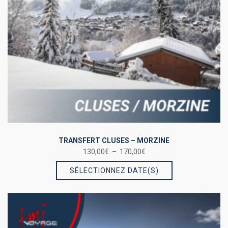
TRANSFERT CLUSES – MORZINE
Plage
130,00
€
–
170,00
€
Ce
de
SÉLECTIONNEZ DATE(S)
prix :
produit
130,00€
a
à
plusieurs
170,00€
variations.
Les